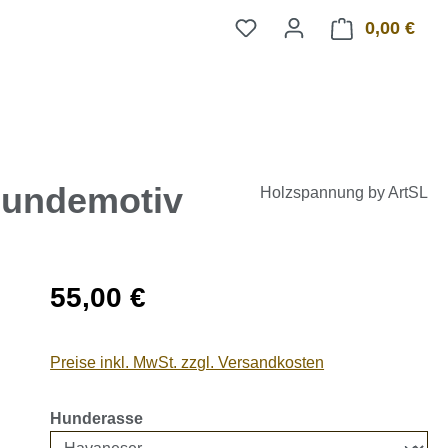
0,00 €
Ware
Hundemotiv
Holzspannung by ArtSL
Regulärer Preis:
55,00 €
Preise inkl. MwSt. zzgl. Versandkosten
auswählen
Hunderasse