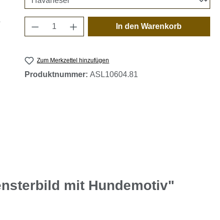
Produkt Anzahl: Gib den gewünschten 
In den Warenkorb
Zum Merkzettel hinzufügen
Produktnummer:
ASL10604.81
nsterbild mit Hundemotiv"