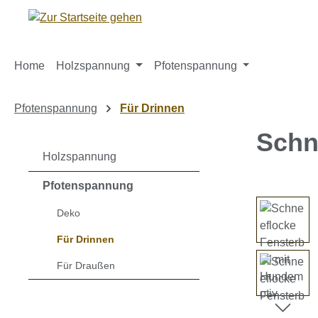
m Hauptinhalt springen
Zur Suche springen
Zur Hauptnavigation springen
Home
Holzspannung
Pfotenspannung
Pfotenspannung
Für Drinnen
Schn
Holzspannung
Pfotenspannung
Bildergaleri
Deko
Für Drinnen
Für Draußen