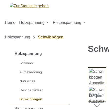
m Hauptinhalt springen
Zur Suche springen
Zur Hauptnavigation springen
Home
Holzspannung
Pfotenspannung
Holzspannung
Schwibbögen
Schw
Holzspannung
Schmuck
Bildergaleri
Aufbewahrung
Nützliches
Geschenkideen
Schwibbögen
Pfotenspannung