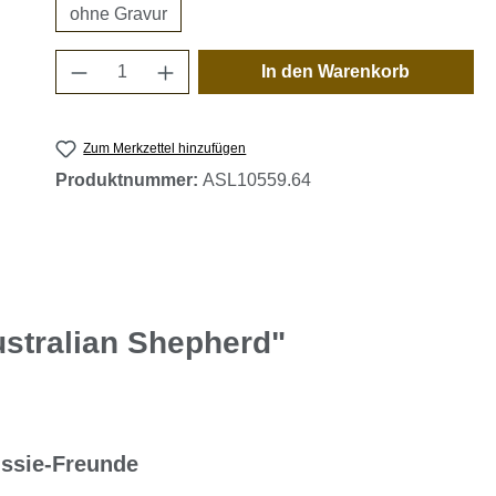
ohne Gravur
Produkt Anzahl: Gib den gewünschten 
In den Warenkorb
Zum Merkzettel hinzufügen
Produktnummer:
ASL10559.64
stralian Shepherd"
ssie-Freunde