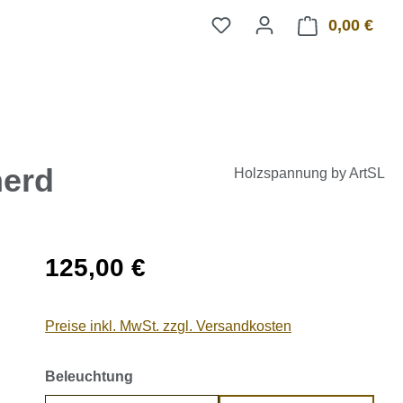
0,00 €
Ware
herd
Holzspannung by ArtSL
Regulärer Preis:
125,00 €
Preise inkl. MwSt. zzgl. Versandkosten
auswählen
Beleuchtung