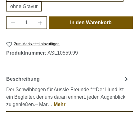
ohne Gravur
Produkt Anzahl: Gib den gewünschten Wert e
In den Warenkorb
Zum Merkzettel hinzufügen
Produktnummer:
ASL10559.99
Beschreibung
Der Schwibbogen für Aussie-Freunde ***Der Hund ist
ein Begleiter, der uns daran erinnert, jeden Augenblick
zu genießen.– Mar…
Mehr