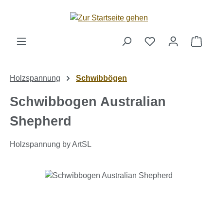
Zum Hauptinhalt springen
Ware
Holzspannung
Schwibbögen
Schwibbogen Australian
Shepherd
Holzspannung by ArtSL
Bildergalerie überspringen