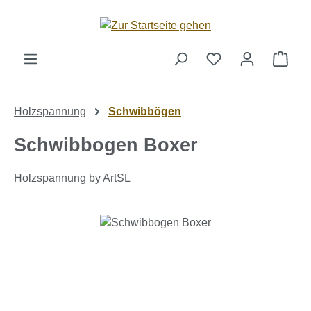
Zum Hauptinhalt springen
Ware
Holzspannung
Schwibbögen
Schwibbogen Boxer
Holzspannung by ArtSL
Bildergalerie überspringen