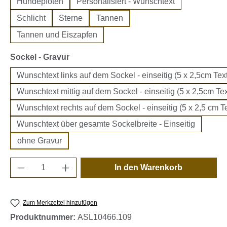
Hundepfoten
Personalisiert - Wunschtext
Schlicht
Sterne
Tannen
Tannen und Eiszapfen
auswählen
Sockel - Gravur
Wunschtext links auf dem Sockel - einseitig (5 x 2,5cm Text
Wunschtext mittig auf dem Sockel - einseitig (5 x 2,5cm Tex
Wunschtext rechts auf dem Sockel - einseitig (5 x 2,5 cm Te
Wunschtext über gesamte Sockelbreite - Einseitig
ohne Gravur
Produkt Anzahl: Gib den gewünschten Wert e
In den Warenkorb
Zum Merkzettel hinzufügen
Produktnummer:
ASL10466.109