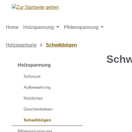
m Hauptinhalt springen
Zur Suche springen
Zur Hauptnavigation springen
Home
Holzspannung
Pfotenspannung
Holzspannung
Schwibbögen
Schw
Holzspannung
Schmuck
Bildergaleri
Aufbewahrung
Nützliches
Geschenkideen
Schwibbögen
Pfotenspannung