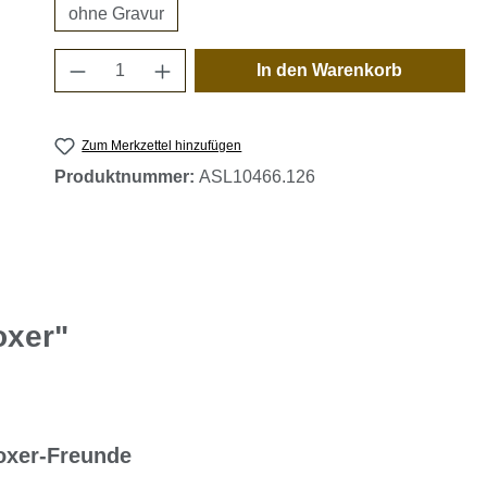
ohne Gravur
Produkt Anzahl: Gib den gewünschten 
In den Warenkorb
Zum Merkzettel hinzufügen
Produktnummer:
ASL10466.126
oxer"
oxer-Freunde