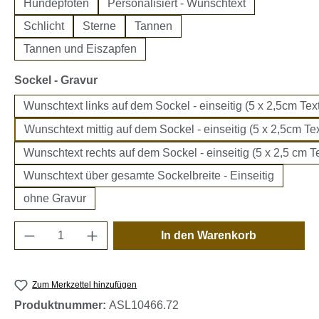
Hundepfoten
Personalisiert - Wunschtext
Schlicht
Sterne
Tannen
Tannen und Eiszapfen
auswählen
Sockel - Gravur
Wunschtext links auf dem Sockel - einseitig (5 x 2,5cm Text
Wunschtext mittig auf dem Sockel - einseitig (5 x 2,5cm Tex
Wunschtext rechts auf dem Sockel - einseitig (5 x 2,5 cm Te
Wunschtext über gesamte Sockelbreite - Einseitig
ohne Gravur
Produkt Anzahl: Gib den gewünschten Wert e
In den Warenkorb
Zum Merkzettel hinzufügen
Produktnummer:
ASL10466.72