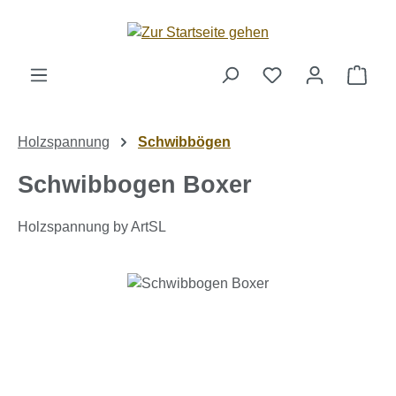
Zum Hauptinhalt springen
Ware
Holzspannung
Schwibbögen
Schwibbogen Boxer
Holzspannung by ArtSL
Bildergalerie überspringen