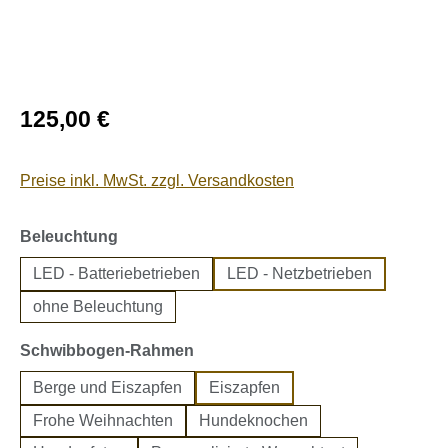
Regulärer Preis:
125,00 €
Preise inkl. MwSt. zzgl. Versandkosten
auswählen
Beleuchtung
LED - Batteriebetrieben
LED - Netzbetrieben
ohne Beleuchtung
auswählen
Schwibbogen-Rahmen
Berge und Eiszapfen
Eiszapfen
Frohe Weihnachten
Hundeknochen