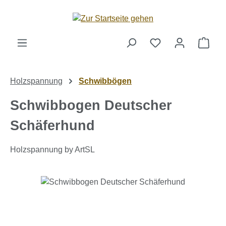
Zum Hauptinhalt springen
Ware
Holzspannung
Schwibbögen
Schwibbogen Deutscher
Schäferhund
Holzspannung by ArtSL
Bildergalerie überspringen