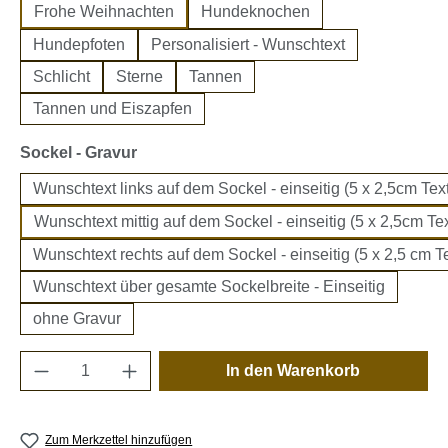
Frohe Weihnachten
Hundeknochen
Hundepfoten
Personalisiert - Wunschtext
Schlicht
Sterne
Tannen
Tannen und Eiszapfen
auswählen
Sockel - Gravur
Wunschtext links auf dem Sockel - einseitig (5 x 2,5cm Text
Wunschtext mittig auf dem Sockel - einseitig (5 x 2,5cm Tex
Wunschtext rechts auf dem Sockel - einseitig (5 x 2,5 cm Te
Wunschtext über gesamte Sockelbreite - Einseitig
ohne Gravur
Produkt Anzahl: Gib den gewünschten Wert e
In den Warenkorb
Zum Merkzettel hinzufügen