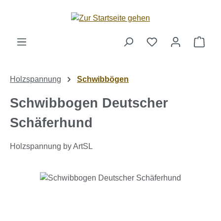
Zum Hauptinhalt springen
Ware
Holzspannung
Schwibbögen
Schwibbogen Deutscher
Schäferhund
Holzspannung by ArtSL
Bildergalerie überspringen