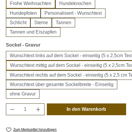
Frohe Weihnachten
Hundeknochen
Hundepfoten
Personalisiert - Wunschtext
Schlicht
Sterne
Tannen
Tannen und Eiszapfen
auswählen
Sockel - Gravur
Wunschtext links auf dem Sockel - einseitig (5 x 2,5cm Text
Wunschtext mittig auf dem Sockel - einseitig (5 x 2,5cm Tex
Wunschtext rechts auf dem Sockel - einseitig (5 x 2,5 cm Te
Wunschtext über gesamte Sockelbreite - Einseitig
ohne Gravur
Produkt Anzahl: Gib den gewünschten Wert e
In den Warenkorb
Zum Merkzettel hinzufügen