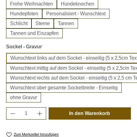
Frohe Weihnachten
Hundeknochen
Hundepfoten
Personalisiert - Wunschtext
Schlicht
Sterne
Tannen
Tannen und Eiszapfen
auswählen
Sockel - Gravur
Wunschtext links auf dem Sockel - einseitig (5 x 2,5cm Text
Wunschtext mittig auf dem Sockel - einseitig (5 x 2,5cm Tex
Wunschtext rechts auf dem Sockel - einseitig (5 x 2,5 cm Te
Wunschtext über gesamte Sockelbreite - Einseitig
ohne Gravur
Produkt Anzahl: Gib den gewünschten Wert e
In den Warenkorb
Zum Merkzettel hinzufügen