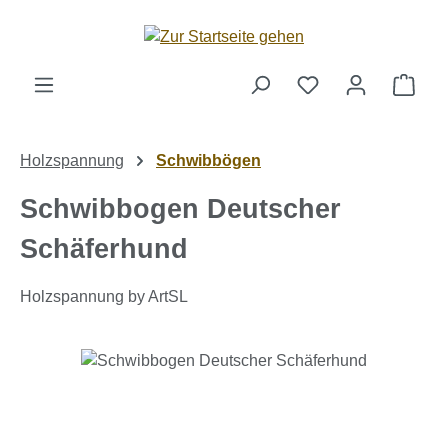
Zum Hauptinhalt springen
Ware
Holzspannung
Schwibbögen
Schwibbogen Deutscher
Schäferhund
Holzspannung by ArtSL
Bildergalerie überspringen