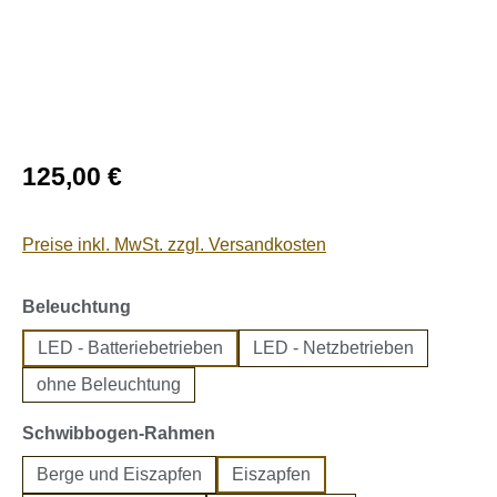
Regulärer Preis:
125,00 €
Preise inkl. MwSt. zzgl. Versandkosten
auswählen
Beleuchtung
LED - Batteriebetrieben
LED - Netzbetrieben
ohne Beleuchtung
auswählen
Schwibbogen-Rahmen
Berge und Eiszapfen
Eiszapfen