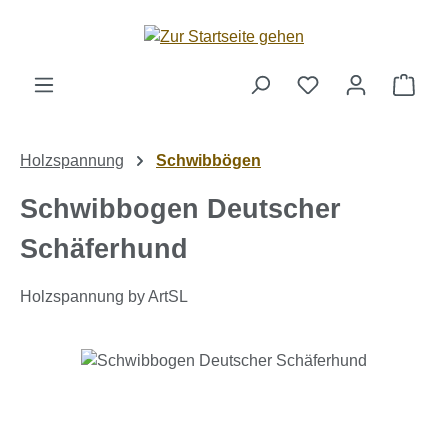
Zum Hauptinhalt springen
Ware
Holzspannung
Schwibbögen
Schwibbogen Deutscher
Schäferhund
Holzspannung by ArtSL
Bildergalerie überspringen