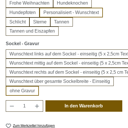
Frohe Weihnachten
Hundeknochen
Hundepfoten
Personalisiert - Wunschtext
Schlicht
Sterne
Tannen
Tannen und Eiszapfen
auswählen
Sockel - Gravur
Wunschtext links auf dem Sockel - einseitig (5 x 2,5cm Text
Wunschtext mittig auf dem Sockel - einseitig (5 x 2,5cm Tex
Wunschtext rechts auf dem Sockel - einseitig (5 x 2,5 cm Te
Wunschtext über gesamte Sockelbreite - Einseitig
ohne Gravur
Produkt Anzahl: Gib den gewünschten Wert e
In den Warenkorb
Zum Merkzettel hinzufügen