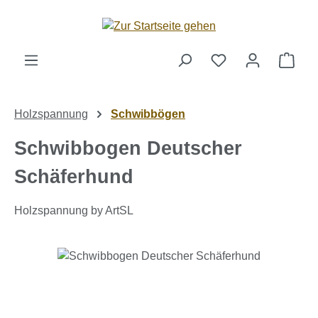
Zum Hauptinhalt springen
Ware
Holzspannung
Schwibbögen
Schwibbogen Deutscher
Schäferhund
Holzspannung by ArtSL
Bildergalerie überspringen