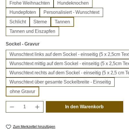
Frohe Weihnachten
Hundeknochen
Hundepfoten
Personalisiert - Wunschtext
Schlicht
Sterne
Tannen
Tannen und Eiszapfen
auswählen
Sockel - Gravur
Wunschtext links auf dem Sockel - einseitig (5 x 2,5cm Text
Wunschtext mittig auf dem Sockel - einseitig (5 x 2,5cm Tex
Wunschtext rechts auf dem Sockel - einseitig (5 x 2,5 cm Te
Wunschtext über gesamte Sockelbreite - Einseitig
ohne Gravur
Produkt Anzahl: Gib den gewünschten Wert e
In den Warenkorb
Zum Merkzettel hinzufügen