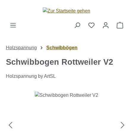
Zum Hauptinhalt springen
Ware
Holzspannung
Schwibbögen
Schwibbogen Rottweiler V2
Holzspannung by ArtSL
Bildergalerie überspringen