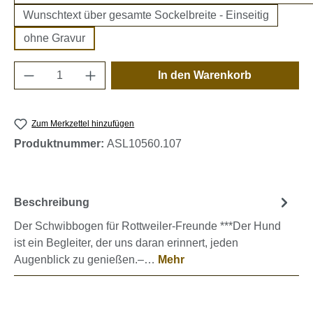
Wunschtext über gesamte Sockelbreite - Einseitig
ohne Gravur
Produkt Anzahl: Gib den gewünschten Wert e
In den Warenkorb
Zum Merkzettel hinzufügen
Produktnummer:
ASL10560.107
Beschreibung
Der Schwibbogen für Rottweiler-Freunde ***Der Hund
ist ein Begleiter, der uns daran erinnert, jeden
Augenblick zu genießen.–…
Mehr