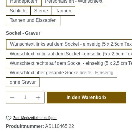
Hundepfoten
Personalisiert - Wunschtext
Schlicht
Sterne
Tannen
Tannen und Eiszapfen
auswählen
Sockel - Gravur
Wunschtext links auf dem Sockel - einseitig (5 x 2,5cm Text
Wunschtext mittig auf dem Sockel - einseitig (5 x 2,5cm Tex
Wunschtext rechts auf dem Sockel - einseitig (5 x 2,5 cm Te
Wunschtext über gesamte Sockelbreite - Einseitig
ohne Gravur
Produkt Anzahl: Gib den gewünschten Wert e
In den Warenkorb
Zum Merkzettel hinzufügen
Produktnummer:
ASL10465.22