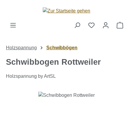
Zum Hauptinhalt springen
Ware
Holzspannung
Schwibbögen
Schwibbogen Rottweiler
Holzspannung by ArtSL
Bildergalerie überspringen