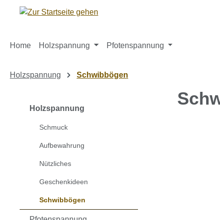
m Hauptinhalt springen
Zur Suche springen
Zur Hauptnavigation springen
Home
Holzspannung
Pfotenspannung
Holzspannung
Schwibbögen
Schw
Holzspannung
Schmuck
Bildergaleri
Aufbewahrung
Nützliches
Geschenkideen
Schwibbögen
Pfotenspannung