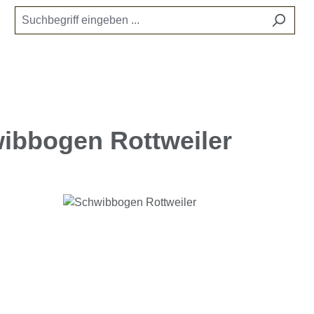
ibbogen Rottweiler
e überspringen