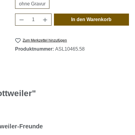
ohne Gravur
Produkt Anzahl: Gib den gewünschten 
In den Warenkorb
Zum Merkzettel hinzufügen
Produktnummer:
ASL10465.58
ttweiler"
weiler-Freunde