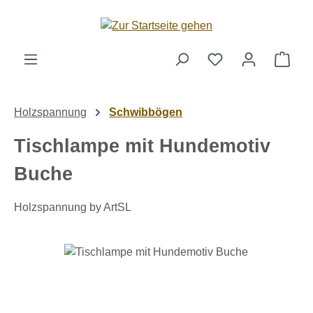
Zum Hauptinhalt springen
Ware
Holzspannung
Schwibbögen
Tischlampe mit Hundemotiv
Buche
Holzspannung by ArtSL
Bildergalerie überspringen