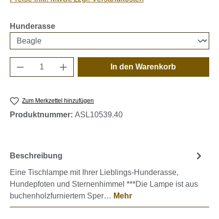
auswählen
Hunderasse
Produkt Anzahl: Gib den gewünschten Wert e
In den Warenkorb
Zum Merkzettel hinzufügen
Produktnummer:
ASL10539.40
Beschreibung
Eine Tischlampe mit Ihrer Lieblings-Hunderasse,
Hundepfoten und Sternenhimmel ***Die Lampe ist aus
buchenholzfurniertem Sper…
Mehr