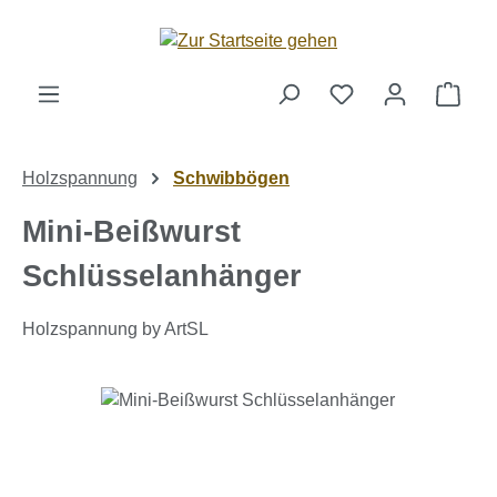
Zum Hauptinhalt springen
Ware
Holzspannung
Schwibbögen
Mini-Beißwurst
Schlüsselanhänger
Holzspannung by ArtSL
Bildergalerie überspringen