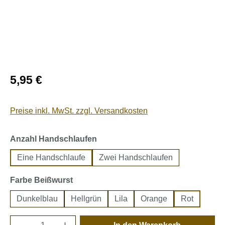
Regulärer Preis:
5,95 €
Preise inkl. MwSt. zzgl. Versandkosten
auswählen
Anzahl Handschlaufen
Eine Handschlaufe
Zwei Handschlaufen
auswählen
Farbe Beißwurst
Dunkelblau
Hellgrün
Lila
Orange
Rot
Produkt Anzahl: Gib den gewünschten Wert e