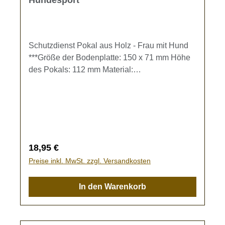
Schutzdienst Pokal aus Holz - Frau mit Hund
***Größe der Bodenplatte: 150 x 71 mm Höhe
des Pokals: 112 mm Material:
BirkensperrholzDer Pokal kann individuell mit
einer Gravur gestaltet werden. Gravur-Text
kann im Eingabefeld oder im Warenkorb
eingegeben werden.Bleibt das Textfeld frei,
wird der Pokal ohne Gravur gefertigt.
Regulärer Preis:
18,95 €
Preise inkl. MwSt. zzgl. Versandkosten
In den Warenkorb