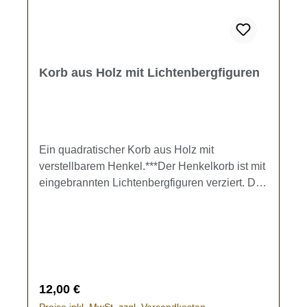
Korb aus Holz mit Lichtenbergfiguren
Ein quadratischer Korb aus Holz mit
verstellbarem Henkel.***Der Henkelkorb ist mit
eingebrannten Lichtenbergfiguren verziert. Der
Korb kann ideal als Präsentkorb, für
Dekorationen oder als Übertopf für Pflanzen
benutzt werden.Bei der Nutzung als Übertopf
empfehlen wir die Auslage mit einer Folie, um
das Holz vor Staunässe zu schützen.
Regulärer Preis:
12,00 €
Preise inkl. MwSt. zzgl. Versandkosten