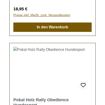
wird der Pokal ohne Gravur gefertigt.
Regulärer Preis:
18,95 €
Preise inkl. MwSt. zzgl. Versandkosten
In den Warenkorb
Pokal Holz Rally Obedience
Hundesport