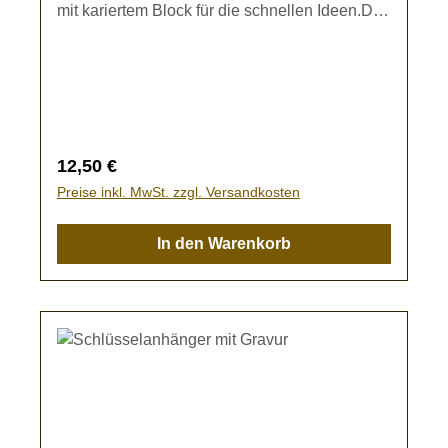
mit kariertem Block für die schnellen Ideen.Der
Umschlag ist ca. 9cm breit und 12 cm hoch.
Die Lichtenbergfiguren sind einzigartig und auf
jedem Umschlag unterschiedlich.Der
Notizblock ist austauschbar und kann in den
Umschlag eingesteckt werden.
Regulärer Preis:
12,50 €
Preise inkl. MwSt. zzgl. Versandkosten
In den Warenkorb