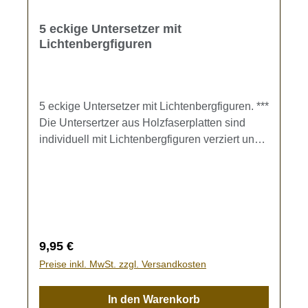
5 eckige Untersetzer mit
Lichtenbergfiguren
5 eckige Untersetzer mit Lichtenbergfiguren. ***
Die Untersertzer aus Holzfaserplatten sind
individuell mit Lichtenbergfiguren verziert und
jeder ist ein Unikat. Die Untersetzer sind mit
einer farblosen Lasur versiegelt.
Regulärer Preis:
9,95 €
Preise inkl. MwSt. zzgl. Versandkosten
In den Warenkorb