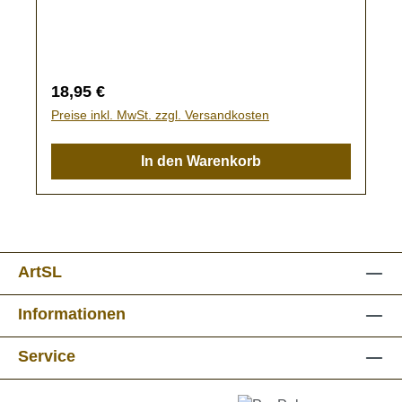
kann im Eingabefeld oder im Warenkorb
eingegeben werden.Bleibt das Textfeld frei,
wird der Pokal ohne Gravur gefertigt.
Regulärer Preis:
18,95 €
Preise inkl. MwSt. zzgl. Versandkosten
In den Warenkorb
ArtSL
Informationen
Service