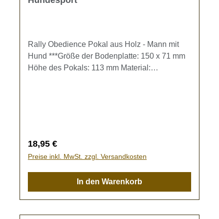
Rally Obedience Pokal aus Holz - Mann mit
Hund ***Größe der Bodenplatte: 150 x 71 mm
Höhe des Pokals: 113 mm Material:
BirkensperrholzDer Pokal kann individuell mit
einer Gravur gestaltet werden. Gravur-Text
kann im Eingabefeld oder im Warenkorb
eingegeben werden.Bleibt das Textfeld frei,
wird der Pokal ohne Gravur gefertigt.
Regulärer Preis:
18,95 €
Preise inkl. MwSt. zzgl. Versandkosten
In den Warenkorb