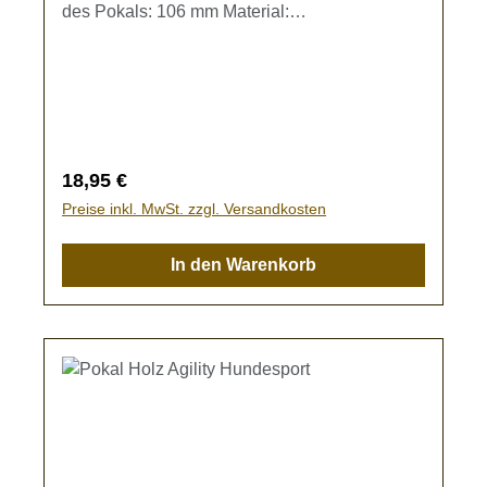
des Pokals: 106 mm Material:
BirkensperrholzDer Pokal kann individuell mit
einer Gravur gestaltet werden. Gravur-Text
kann im Eingabefeld oder im Warenkorb
eingegeben werden.Bleibt das Textfeld frei,
wird der Pokal ohne Gravur gefertigt.
Regulärer Preis:
18,95 €
Preise inkl. MwSt. zzgl. Versandkosten
In den Warenkorb