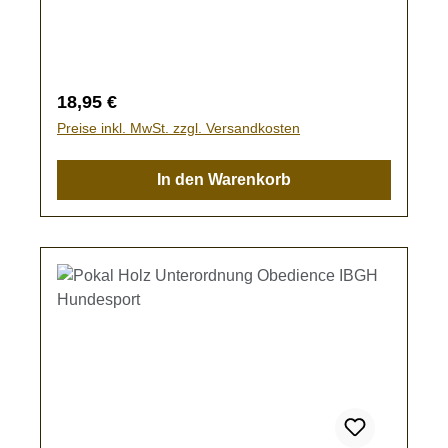
kann im Eingabefeld oder im Warenkorb
eingegeben werden.Bleibt das Textfeld frei,
wird der Pokal ohne Gravur gefertigt.
Regulärer Preis:
18,95 €
Preise inkl. MwSt. zzgl. Versandkosten
In den Warenkorb