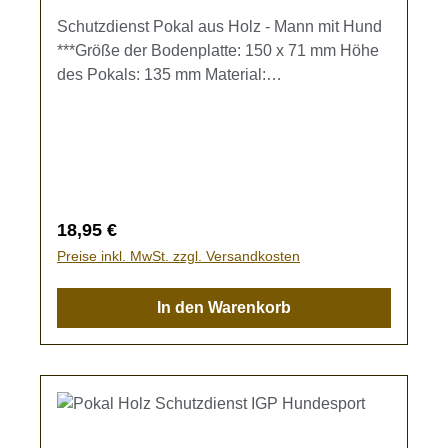
Schutzdienst Pokal aus Holz - Mann mit Hund
***Größe der Bodenplatte: 150 x 71 mm Höhe
des Pokals: 135 mm Material:
BirkensperrholzDer Pokal kann individuell mit
einer Gravur gestaltet werden. Gravur-Text
kann im Eingabefeld oder im Warenkorb
eingegeben werden.Bleibt das Textfeld frei,
wird der Pokal ohne Gravur gefertigt.
Regulärer Preis:
18,95 €
Preise inkl. MwSt. zzgl. Versandkosten
In den Warenkorb