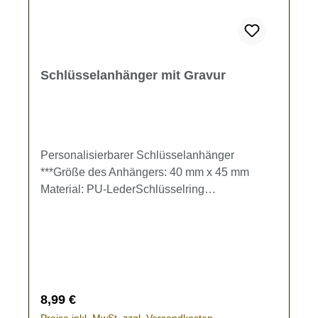
Schlüsselanhänger mit Gravur
Personalisierbarer Schlüsselanhänger
***Größe des Anhängers: 40 mm x 45 mm
Material: PU-LederSchlüsselring
inklusive.Erhältlich in verschiedenen Farben.
Beidseitige Gravur möglich. Der Gravur-Text
kann im Warenkorb eingegeben werden.
Regulärer Preis:
8,99 €
Preise inkl. MwSt. zzgl. Versandkosten