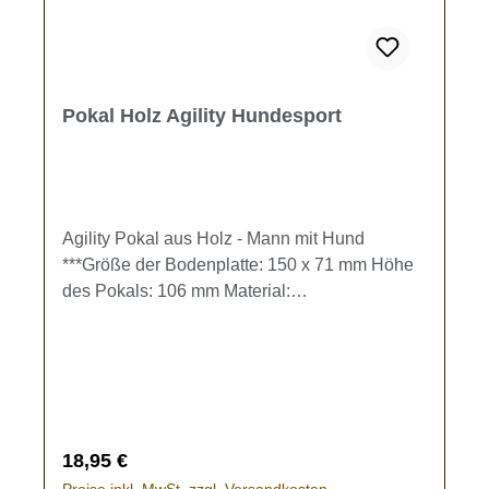
Pokal Holz Agility Hundesport
Agility Pokal aus Holz - Mann mit Hund
***Größe der Bodenplatte: 150 x 71 mm Höhe
des Pokals: 106 mm Material:
BirkensperrholzDer Pokal kann individuell mit
einer Gravur gestaltet werden. Gravur-Text
kann im Eingabefeld oder im Warenkorb
eingegeben werden.Bleibt das Textfeld frei,
wird der Pokal ohne Gravur gefertigt.
Regulärer Preis:
18,95 €
Preise inkl. MwSt. zzgl. Versandkosten