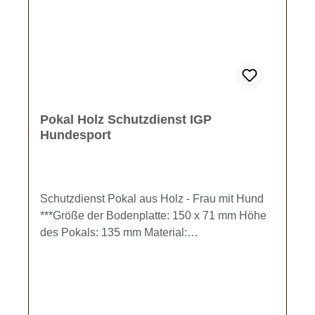
Pokal Holz Schutzdienst IGP
Hundesport
Schutzdienst Pokal aus Holz - Frau mit Hund
***Größe der Bodenplatte: 150 x 71 mm Höhe
des Pokals: 135 mm Material:
BirkensperrholzDer Pokal kann individuell mit
einer Gravur gestaltet werden. Gravur-Text
kann im Eingabefeld oder im Warenkorb
eingegeben werden.Bleibt das Textfeld frei,