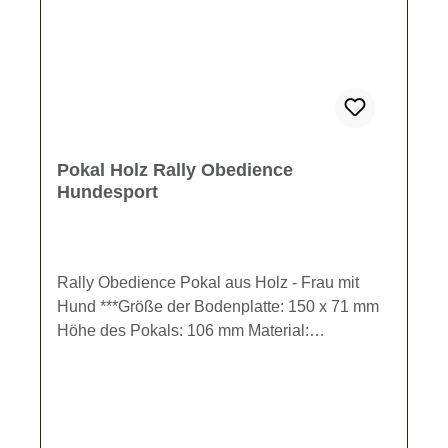
Pokal Holz Rally Obedience
Hundesport
Rally Obedience Pokal aus Holz - Frau mit
Hund ***Größe der Bodenplatte: 150 x 71 mm
Höhe des Pokals: 106 mm Material:
BirkensperrholzDer Pokal kann individuell mit
einer Gravur gestaltet werden. Gravur-Text
kann im Eingabefeld oder im Warenkorb
eingegeben werden.Bleibt das Textfeld frei,