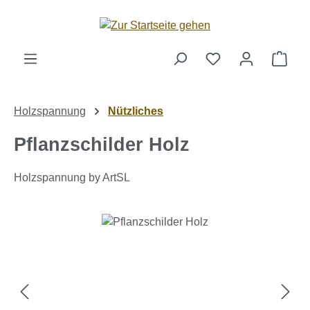
Zum Hauptinhalt springen
Ware
Holzspannung
Nützliches
Pflanzschilder Holz
Holzspannung by ArtSL
Bildergalerie überspringen