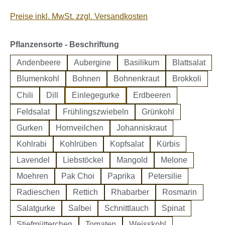
Preise inkl. MwSt. zzgl. Versandkosten
auswählen
Pflanzensorte - Beschriftung
Andenbeere
Aubergine
Basilikum
Blattsalat
Blumenkohl
Bohnen
Bohnenkraut
Brokkoli
Chili
Dill
Einlegegurke
Erdbeeren
Feldsalat
Frühlingszwiebeln
Grünkohl
Gurken
Hornveilchen
Johanniskraut
Kohlrabi
Kohlrüben
Kopfsalat
Kürbis
Lavendel
Liebstöckel
Mangold
Melone
Moehren
Pak Choi
Paprika
Petersilie
Radieschen
Rettich
Rhabarber
Rosmarin
Salatgurke
Salbei
Schnittlauch
Spinat
Stiefmütterchen
Tomaten
Weisskohl