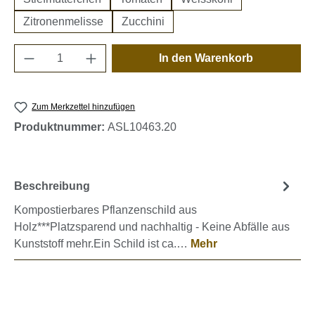
Zitronenmelisse
Zucchini
Produkt Anzahl: Gib den gewünschten Wert e
In den Warenkorb
Zum Merkzettel hinzufügen
Produktnummer:
ASL10463.20
Beschreibung
Kompostierbares Pflanzenschild aus
Holz***Platzsparend und nachhaltig - Keine Abfälle aus
Kunststoff mehr.Ein Schild ist ca.…
Mehr