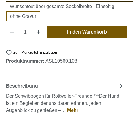
Wunschtext über gesamte Sockelbreite - Einseitig
ohne Gravur
Produkt Anzahl: Gib den gewünschten Wert e
In den Warenkorb
Zum Merkzettel hinzufügen
Produktnummer:
ASL10560.108
Beschreibung
Der Schwibbogen für Rottweiler-Freunde ***Der Hund
ist ein Begleiter, der uns daran erinnert, jeden
Augenblick zu genießen.–…
Mehr