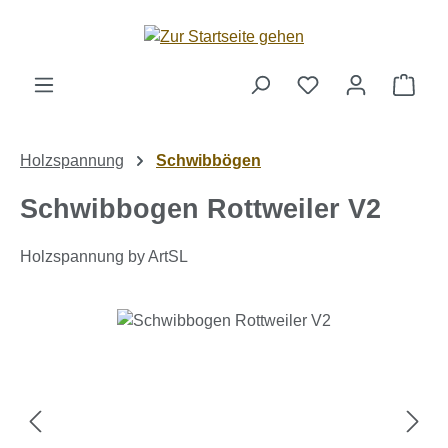
Zum Hauptinhalt springen
Ware
Holzspannung
Schwibbögen
Schwibbogen Rottweiler V2
Holzspannung by ArtSL
Bildergalerie überspringen