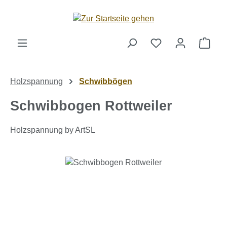
Zum Hauptinhalt springen
Ware
Holzspannung
Schwibbögen
Schwibbogen Rottweiler
Holzspannung by ArtSL
Bildergalerie überspringen