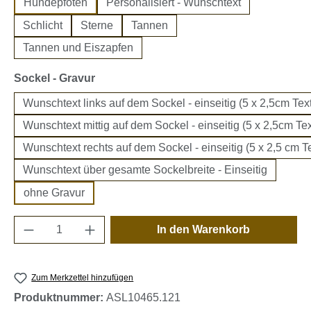
Hundepfoten
Personalisiert - Wunschtext
Schlicht
Sterne
Tannen
Tannen und Eiszapfen
auswählen
Sockel - Gravur
Wunschtext links auf dem Sockel - einseitig (5 x 2,5cm Text
Wunschtext mittig auf dem Sockel - einseitig (5 x 2,5cm Tex
Wunschtext rechts auf dem Sockel - einseitig (5 x 2,5 cm Te
Wunschtext über gesamte Sockelbreite - Einseitig
ohne Gravur
Produkt Anzahl: Gib den gewünschten Wert e
In den Warenkorb
Zum Merkzettel hinzufügen
Produktnummer:
ASL10465.121