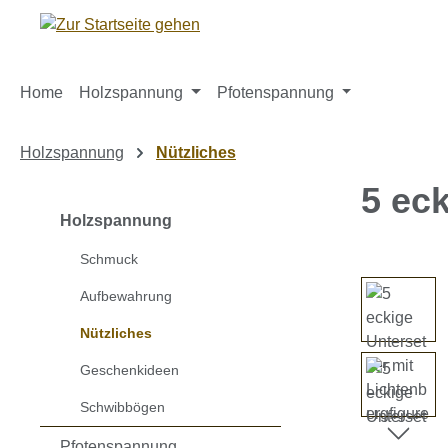
m Hauptinhalt springen
Zur Suche springen
Zur Hauptnavigation springen
Home
Holzspannung
Pfotenspannung
Holzspannung
Nützliches
5 ec
Holzspannung
Schmuck
Bildergaleri
Aufbewahrung
Nützliches
Geschenkideen
Schwibbögen
Pfotenspannung