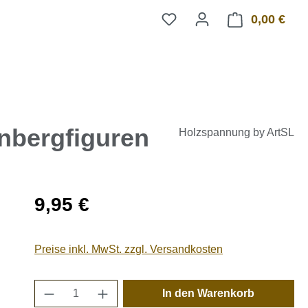
0,00 €
Ware
enbergfiguren
Holzspannung by ArtSL
Regulärer Preis:
9,95 €
Preise inkl. MwSt. zzgl. Versandkosten
Produkt Anzahl: Gib den gewünschten 
In den Warenkorb