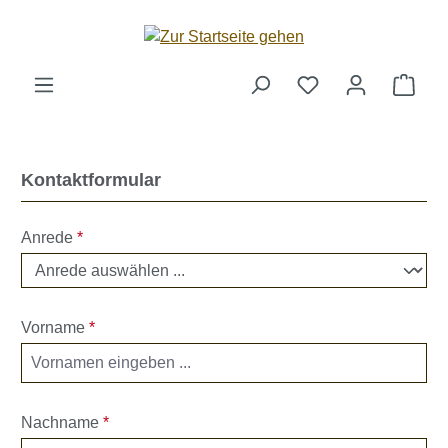
Zum Hauptinhalt springen
Ware
Kontaktformular
Anrede
*
Vorname
*
Nachname
*