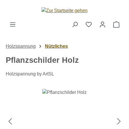
Zum Hauptinhalt springen
Ware
Holzspannung
Nützliches
Pflanzschilder Holz
Holzspannung by ArtSL
Bildergalerie überspringen