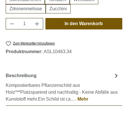
Zitronenmelisse
Zucchini
Produkt Anzahl: Gib den gewünschten Wert e
In den Warenkorb
Zum Merkzettel hinzufügen
Produktnummer:
ASL10463.34
Beschreibung
Kompostierbares Pflanzenschild aus
Holz***Platzsparend und nachhaltig - Keine Abfälle aus
Kunststoff mehr.Ein Schild ist ca.…
Mehr