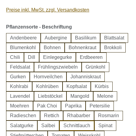
Preise inkl. MwSt. zzgl. Versandkosten
auswählen
Pflanzensorte - Beschriftung
Andenbeere
Aubergine
Basilikum
Blattsalat
Blumenkohl
Bohnen
Bohnenkraut
Brokkoli
Chili
Dill
Einlegegurke
Erdbeeren
Feldsalat
Frühlingszwiebeln
Grünkohl
Gurken
Hornveilchen
Johanniskraut
Kohlrabi
Kohlrüben
Kopfsalat
Kürbis
Lavendel
Liebstöckel
Mangold
Melone
Moehren
Pak Choi
Paprika
Petersilie
Radieschen
Rettich
Rhabarber
Rosmarin
Salatgurke
Salbei
Schnittlauch
Spinat
Stiefmütterchen
Tomaten
Weisskohl