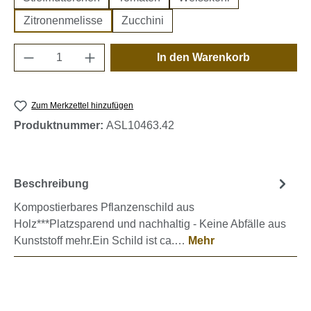
Zitronenmelisse
Zucchini
Produkt Anzahl: Gib den gewünschten Wert e
In den Warenkorb
Zum Merkzettel hinzufügen
Produktnummer:
ASL10463.42
Beschreibung
Kompostierbares Pflanzenschild aus
Holz***Platzsparend und nachhaltig - Keine Abfälle aus
Kunststoff mehr.Ein Schild ist ca.…
Mehr