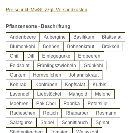
Preise inkl. MwSt. zzgl. Versandkosten
auswählen
Pflanzensorte - Beschriftung
Andenbeere
Aubergine
Basilikum
Blattsalat
Blumenkohl
Bohnen
Bohnenkraut
Brokkoli
Chili
Dill
Einlegegurke
Erdbeeren
Feldsalat
Frühlingszwiebeln
Grünkohl
Gurken
Hornveilchen
Johanniskraut
Kohlrabi
Kohlrüben
Kopfsalat
Kürbis
Lavendel
Liebstöckel
Mangold
Melone
Moehren
Pak Choi
Paprika
Petersilie
Radieschen
Rettich
Rhabarber
Rosmarin
Salatgurke
Salbei
Schnittlauch
Spinat
Stiefmütterchen
Tomaten
Weisskohl