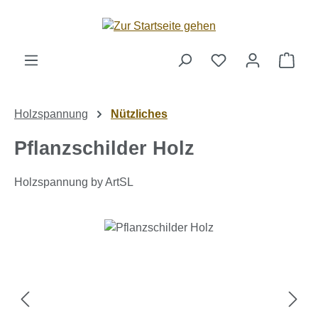
Zum Hauptinhalt springen
Ware
Holzspannung
Nützliches
Pflanzschilder Holz
Holzspannung by ArtSL
Bildergalerie überspringen