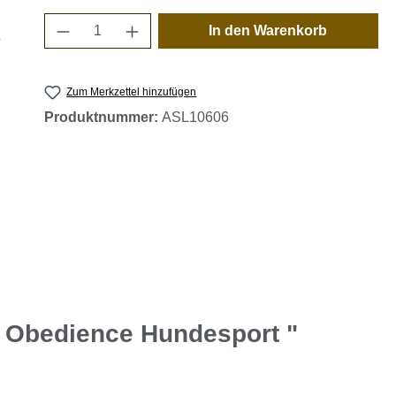
Produkt Anzahl: Gib den gewünschten 
In den Warenkorb
Zum Merkzettel hinzufügen
Produktnummer:
ASL10606
y Obedience Hundesport "