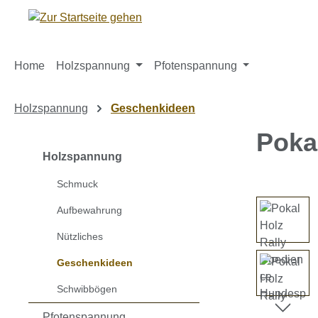
m Hauptinhalt springen
Zur Suche springen
Zur Hauptnavigation springen
Home
Holzspannung
Pfotenspannung
Holzspannung
Geschenkideen
Poka
Holzspannung
Schmuck
Bildergaleri
Aufbewahrung
Nützliches
Geschenkideen
Schwibbögen
Pfotenspannung