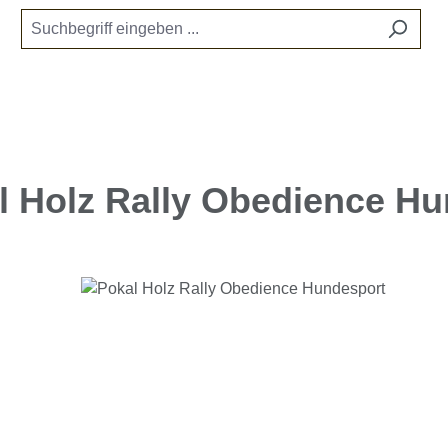
l Holz Rally Obedience H
e überspringen