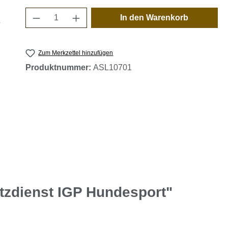
Produkt Anzahl: Gib den gewünschten 
In den Warenkorb
Zum Merkzettel hinzufügen
Produktnummer:
ASL10701
tzdienst IGP Hundesport"