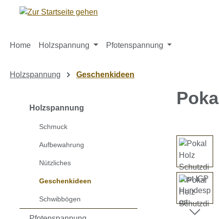
m Hauptinhalt springen
Zur Suche springen
Zur Hauptnavigation springen
Home
Holzspannung
Pfotenspannung
Holzspannung
Geschenkideen
Poka
Holzspannung
Schmuck
Bildergaleri
Aufbewahrung
Nützliches
Geschenkideen
Schwibbögen
Pfotenspannung