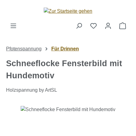
Zum Hauptinhalt springen
Ware
Pfotenspannung
Für Drinnen
Schneeflocke Fensterbild mit
Hundemotiv
Holzspannung by ArtSL
Bildergalerie überspringen