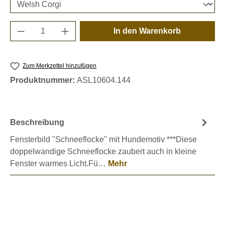
Produkt Anzahl: Gib den gewünschten Wert e
In den Warenkorb
Zum Merkzettel hinzufügen
Produktnummer:
ASL10604.144
Beschreibung
Fensterbild "Schneeflocke" mit Hundemotiv ***Diese
doppelwandige Schneeflocke zaubert auch in kleine
Fenster warmes Licht.Fü…
Mehr