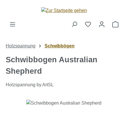
Zum Hauptinhalt springen
Ware
Holzspannung
Schwibbögen
Schwibbogen Australian
Shepherd
Holzspannung by ArtSL
Bildergalerie überspringen