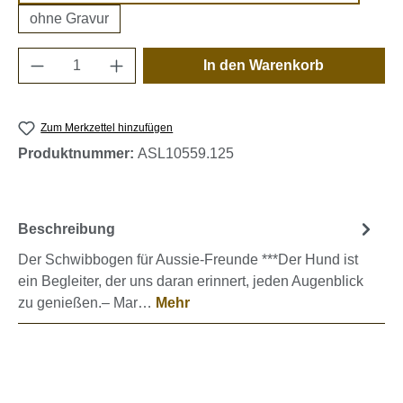
ohne Gravur
Produkt Anzahl: Gib den gewünschten Wert e
In den Warenkorb
Zum Merkzettel hinzufügen
Produktnummer:
ASL10559.125
Beschreibung
Der Schwibbogen für Aussie-Freunde ***Der Hund ist
ein Begleiter, der uns daran erinnert, jeden Augenblick
zu genießen.– Mar…
Mehr