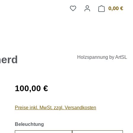
0,00 €
Ware
herd
Holzspannung by ArtSL
Regulärer Preis:
100,00 €
Preise inkl. MwSt. zzgl. Versandkosten
auswählen
Beleuchtung