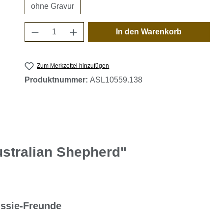
ohne Gravur
Produkt Anzahl: Gib den gewünschten 
In den Warenkorb
Zum Merkzettel hinzufügen
Produktnummer:
ASL10559.138
stralian Shepherd"
ssie-Freunde