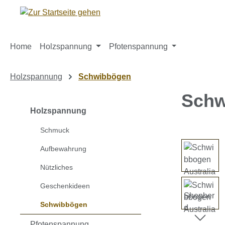
m Hauptinhalt springen
Zur Suche springen
Zur Hauptnavigation springen
Home
Holzspannung
Pfotenspannung
Holzspannung
Schwibbögen
Schw
Holzspannung
Schmuck
Bildergaleri
Aufbewahrung
Nützliches
Geschenkideen
Schwibbögen
Pfotenspannung