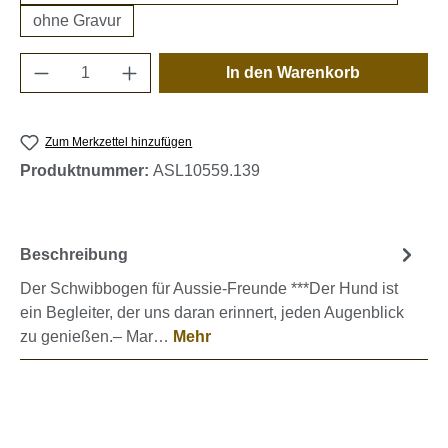
ohne Gravur
Produkt Anzahl: Gib den gewünschten Wert e
In den Warenkorb
Zum Merkzettel hinzufügen
Produktnummer:
ASL10559.139
Beschreibung
Der Schwibbogen für Aussie-Freunde ***Der Hund ist
ein Begleiter, der uns daran erinnert, jeden Augenblick
zu genießen.– Mar…
Mehr