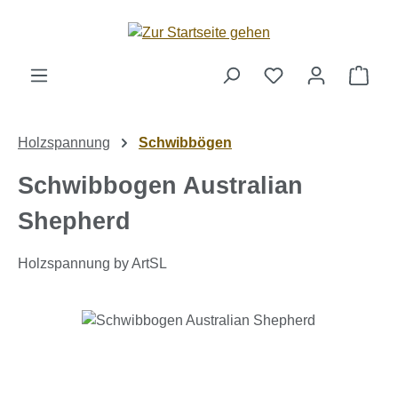
Zum Hauptinhalt springen
Ware
Holzspannung
Schwibbögen
Schwibbogen Australian
Shepherd
Holzspannung by ArtSL
Bildergalerie überspringen