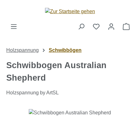
Zum Hauptinhalt springen
Ware
Holzspannung
Schwibbögen
Schwibbogen Australian
Shepherd
Holzspannung by ArtSL
Bildergalerie überspringen