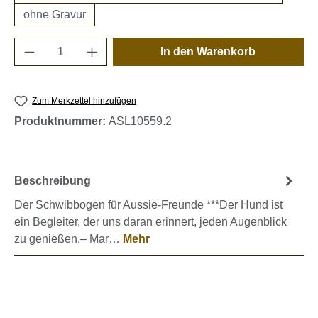
ohne Gravur
Produkt Anzahl: Gib den gewünschten Wert e
In den Warenkorb
Zum Merkzettel hinzufügen
Produktnummer:
ASL10559.2
Beschreibung
Der Schwibbogen für Aussie-Freunde ***Der Hund ist
ein Begleiter, der uns daran erinnert, jeden Augenblick
zu genießen.– Mar…
Mehr