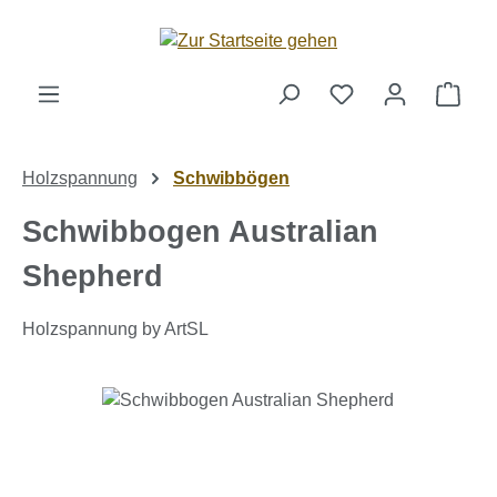
Zum Hauptinhalt springen
Ware
Holzspannung
Schwibbögen
Schwibbogen Australian
Shepherd
Holzspannung by ArtSL
Bildergalerie überspringen