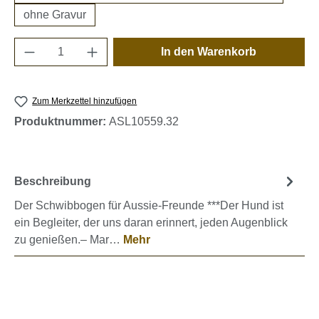
ohne Gravur
Produkt Anzahl: Gib den gewünschten Wert e
In den Warenkorb
Zum Merkzettel hinzufügen
Produktnummer:
ASL10559.32
Beschreibung
Der Schwibbogen für Aussie-Freunde ***Der Hund ist
ein Begleiter, der uns daran erinnert, jeden Augenblick
zu genießen.– Mar…
Mehr