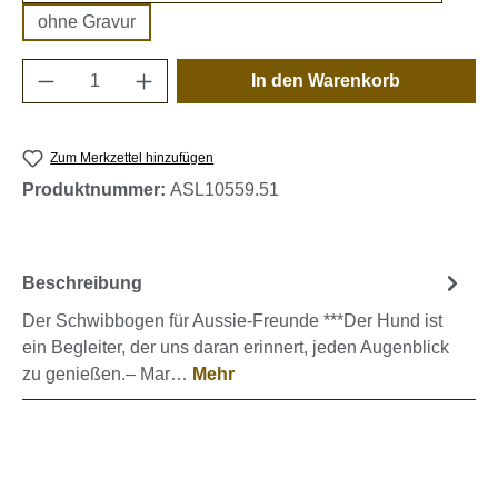
ohne Gravur
Produkt Anzahl: Gib den gewünschten Wert e
In den Warenkorb
Zum Merkzettel hinzufügen
Produktnummer:
ASL10559.51
Beschreibung
Der Schwibbogen für Aussie-Freunde ***Der Hund ist
ein Begleiter, der uns daran erinnert, jeden Augenblick
zu genießen.– Mar…
Mehr