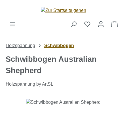
Zum Hauptinhalt springen
Ware
Holzspannung
Schwibbögen
Schwibbogen Australian
Shepherd
Holzspannung by ArtSL
Bildergalerie überspringen