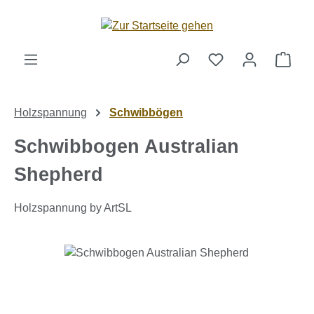
Zum Hauptinhalt springen
Ware
Holzspannung
Schwibbögen
Schwibbogen Australian
Shepherd
Holzspannung by ArtSL
Bildergalerie überspringen