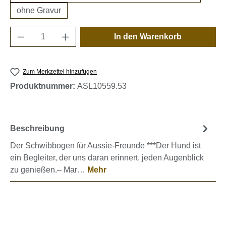
ohne Gravur
Produkt Anzahl: Gib den gewünschten Wert e
In den Warenkorb
Zum Merkzettel hinzufügen
Produktnummer:
ASL10559.53
Beschreibung
Der Schwibbogen für Aussie-Freunde ***Der Hund ist
ein Begleiter, der uns daran erinnert, jeden Augenblick
zu genießen.– Mar…
Mehr