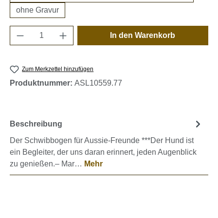
ohne Gravur
Produkt Anzahl: Gib den gewünschten Wert e
In den Warenkorb
Zum Merkzettel hinzufügen
Produktnummer:
ASL10559.77
Beschreibung
Der Schwibbogen für Aussie-Freunde ***Der Hund ist
ein Begleiter, der uns daran erinnert, jeden Augenblick
zu genießen.– Mar…
Mehr