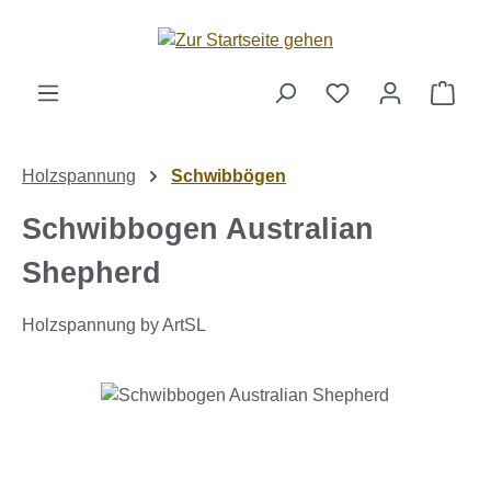
Zum Hauptinhalt springen
Ware
Holzspannung
Schwibbögen
Schwibbogen Australian
Shepherd
Holzspannung by ArtSL
Bildergalerie überspringen