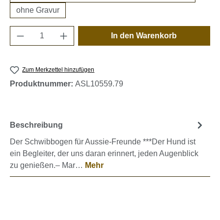
ohne Gravur
Produkt Anzahl: Gib den gewünschten Wert e
In den Warenkorb
Zum Merkzettel hinzufügen
Produktnummer:
ASL10559.79
Beschreibung
Der Schwibbogen für Aussie-Freunde ***Der Hund ist
ein Begleiter, der uns daran erinnert, jeden Augenblick
zu genießen.– Mar…
Mehr