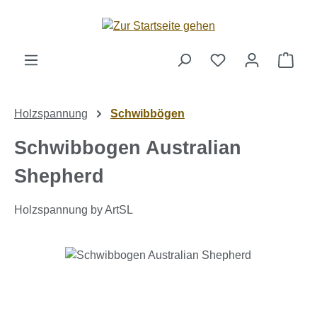
Zum Hauptinhalt springen
Ware
Holzspannung
Schwibbögen
Schwibbogen Australian
Shepherd
Holzspannung by ArtSL
Bildergalerie überspringen