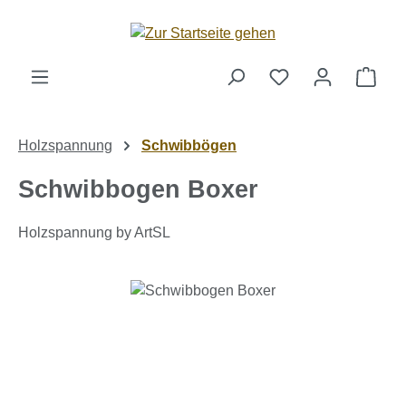
Zum Hauptinhalt springen
Ware
Holzspannung
Schwibbögen
Schwibbogen Boxer
Holzspannung by ArtSL
Bildergalerie überspringen