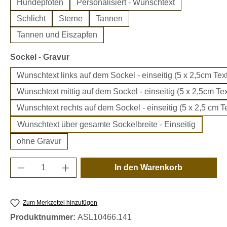
Hundepfoten
Personalisiert - Wunschtext
Schlicht
Sterne
Tannen
Tannen und Eiszapfen
auswählen
Sockel - Gravur
Wunschtext links auf dem Sockel - einseitig (5 x 2,5cm Text
Wunschtext mittig auf dem Sockel - einseitig (5 x 2,5cm Tex
Wunschtext rechts auf dem Sockel - einseitig (5 x 2,5 cm Te
Wunschtext über gesamte Sockelbreite - Einseitig
ohne Gravur
Produkt Anzahl: Gib den gewünschten Wert e
In den Warenkorb
Zum Merkzettel hinzufügen
Produktnummer:
ASL10466.141