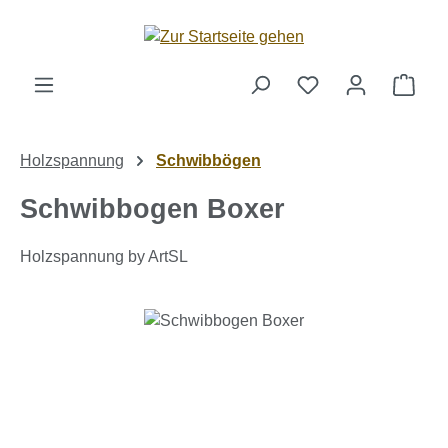
Zum Hauptinhalt springen
Ware
Holzspannung
Schwibbögen
Schwibbogen Boxer
Holzspannung by ArtSL
Bildergalerie überspringen