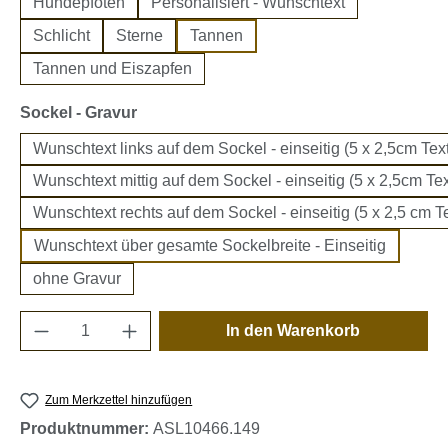
Hundepfoten
Personalisiert - Wunschtext
Schlicht
Sterne
Tannen
Tannen und Eiszapfen
auswählen
Sockel - Gravur
Wunschtext links auf dem Sockel - einseitig (5 x 2,5cm Text
Wunschtext mittig auf dem Sockel - einseitig (5 x 2,5cm Tex
Wunschtext rechts auf dem Sockel - einseitig (5 x 2,5 cm Te
Wunschtext über gesamte Sockelbreite - Einseitig
ohne Gravur
Produkt Anzahl: Gib den gewünschten Wert e
In den Warenkorb
Zum Merkzettel hinzufügen
Produktnummer:
ASL10466.149