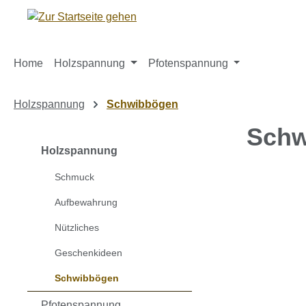
m Hauptinhalt springen
Zur Suche springen
Zur Hauptnavigation springen
Home
Holzspannung
Pfotenspannung
Holzspannung
Schwibbögen
Schw
Holzspannung
Schmuck
Bildergaleri
Aufbewahrung
Nützliches
Geschenkideen
Schwibbögen
Pfotenspannung