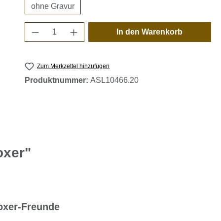
ohne Gravur
Produkt Anzahl: Gib den gewünschten 
In den Warenkorb
Zum Merkzettel hinzufügen
Produktnummer:
ASL10466.20
oxer"
oxer-Freunde