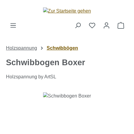
Zum Hauptinhalt springen
Ware
Holzspannung
Schwibbögen
Schwibbogen Boxer
Holzspannung by ArtSL
Bildergalerie überspringen