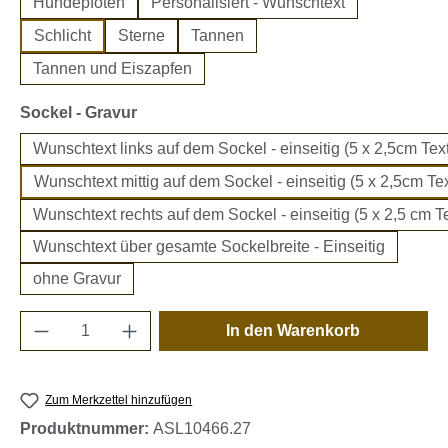
Hundepfoten
Personalisiert - Wunschtext
Schlicht
Sterne
Tannen
Tannen und Eiszapfen
auswählen
Sockel - Gravur
Wunschtext links auf dem Sockel - einseitig (5 x 2,5cm Text
Wunschtext mittig auf dem Sockel - einseitig (5 x 2,5cm Tex
Wunschtext rechts auf dem Sockel - einseitig (5 x 2,5 cm Te
Wunschtext über gesamte Sockelbreite - Einseitig
ohne Gravur
Produkt Anzahl: Gib den gewünschten Wert e
In den Warenkorb
Zum Merkzettel hinzufügen
Produktnummer:
ASL10466.27