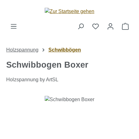
Zum Hauptinhalt springen
Ware
Holzspannung
Schwibbögen
Schwibbogen Boxer
Holzspannung by ArtSL
Bildergalerie überspringen