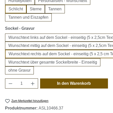
Hundepfoten
Personalisiert - Wunschtext
Schlicht
Sterne
Tannen
Tannen und Eiszapfen
auswählen
Sockel - Gravur
Wunschtext links auf dem Sockel - einseitig (5 x 2,5cm Text
Wunschtext mittig auf dem Sockel - einseitig (5 x 2,5cm Tex
Wunschtext rechts auf dem Sockel - einseitig (5 x 2,5 cm Te
Wunschtext über gesamte Sockelbreite - Einseitig
ohne Gravur
Produkt Anzahl: Gib den gewünschten Wert e
In den Warenkorb
Zum Merkzettel hinzufügen
Produktnummer:
ASL10466.37