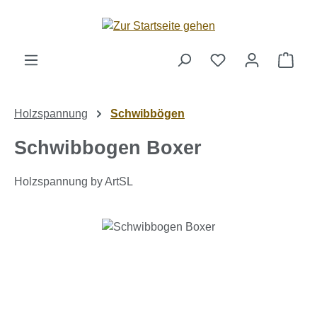
Zum Hauptinhalt springen
Ware
Holzspannung
Schwibbögen
Schwibbogen Boxer
Holzspannung by ArtSL
Bildergalerie überspringen