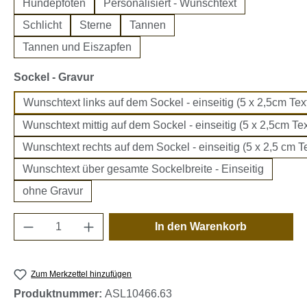
Hundepfoten
Personalisiert - Wunschtext
Schlicht
Sterne
Tannen
Tannen und Eiszapfen
auswählen
Sockel - Gravur
Wunschtext links auf dem Sockel - einseitig (5 x 2,5cm Text
Wunschtext mittig auf dem Sockel - einseitig (5 x 2,5cm Tex
Wunschtext rechts auf dem Sockel - einseitig (5 x 2,5 cm Te
Wunschtext über gesamte Sockelbreite - Einseitig
ohne Gravur
Produkt Anzahl: Gib den gewünschten Wert e
In den Warenkorb
Zum Merkzettel hinzufügen
Produktnummer:
ASL10466.63