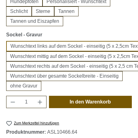
Hundepfoten
Personalisiert - Wunschtext
Schlicht
Sterne
Tannen
Tannen und Eiszapfen
auswählen
Sockel - Gravur
Wunschtext links auf dem Sockel - einseitig (5 x 2,5cm Text
Wunschtext mittig auf dem Sockel - einseitig (5 x 2,5cm Tex
Wunschtext rechts auf dem Sockel - einseitig (5 x 2,5 cm Te
Wunschtext über gesamte Sockelbreite - Einseitig
ohne Gravur
Produkt Anzahl: Gib den gewünschten Wert e
In den Warenkorb
Zum Merkzettel hinzufügen
Produktnummer:
ASL10466.64