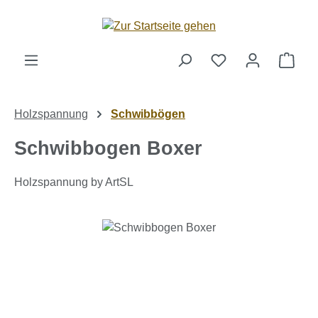
Zum Hauptinhalt springen
Ware
Holzspannung
Schwibbögen
Schwibbogen Boxer
Holzspannung by ArtSL
Bildergalerie überspringen