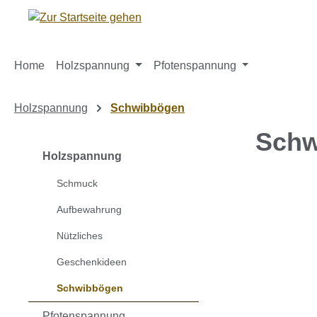
m Hauptinhalt springen
Zur Suche springen
Zur Hauptnavigation springen
Home
Holzspannung
Pfotenspannung
Holzspannung
Schwibbögen
Schw
Holzspannung
Schmuck
Bildergaleri
Aufbewahrung
Nützliches
Geschenkideen
Schwibbögen
Pfotenspannung