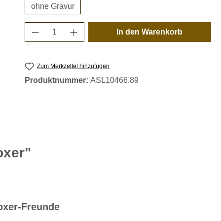
ohne Gravur
Produkt Anzahl: Gib den gewünschten 
In den Warenkorb
Zum Merkzettel hinzufügen
Produktnummer:
ASL10466.89
oxer"
oxer-Freunde