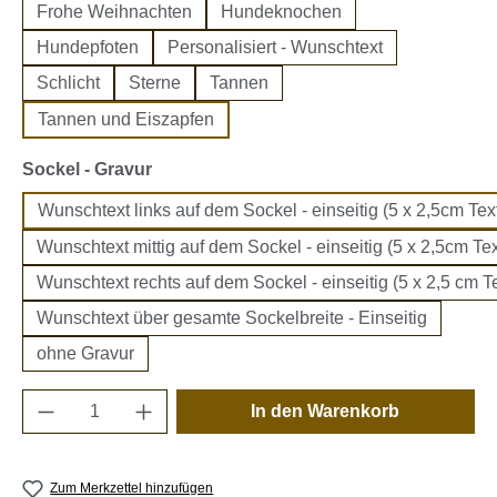
Frohe Weihnachten
Hundeknochen
Hundepfoten
Personalisiert - Wunschtext
Schlicht
Sterne
Tannen
Tannen und Eiszapfen
auswählen
Sockel - Gravur
Wunschtext links auf dem Sockel - einseitig (5 x 2,5cm Text
Wunschtext mittig auf dem Sockel - einseitig (5 x 2,5cm Tex
Wunschtext rechts auf dem Sockel - einseitig (5 x 2,5 cm Te
Wunschtext über gesamte Sockelbreite - Einseitig
ohne Gravur
Produkt Anzahl: Gib den gewünschten Wert e
In den Warenkorb
Zum Merkzettel hinzufügen