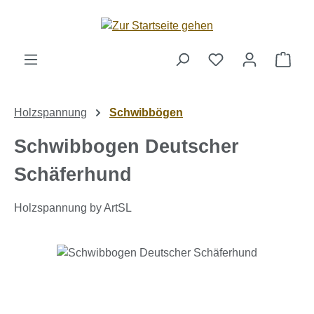
Zum Hauptinhalt springen
Ware
Holzspannung
Schwibbögen
Schwibbogen Deutscher
Schäferhund
Holzspannung by ArtSL
Bildergalerie überspringen