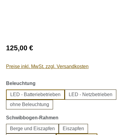
Regulärer Preis:
125,00 €
Preise inkl. MwSt. zzgl. Versandkosten
auswählen
Beleuchtung
LED - Batteriebetrieben
LED - Netzbetrieben
ohne Beleuchtung
auswählen
Schwibbogen-Rahmen
Berge und Eiszapfen
Eiszapfen