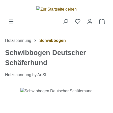
Zum Hauptinhalt springen
Ware
Holzspannung
Schwibbögen
Schwibbogen Deutscher
Schäferhund
Holzspannung by ArtSL
Bildergalerie überspringen