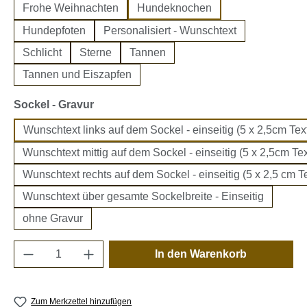
Frohe Weihnachten
Hundeknochen
Hundepfoten
Personalisiert - Wunschtext
Schlicht
Sterne
Tannen
Tannen und Eiszapfen
auswählen
Sockel - Gravur
Wunschtext links auf dem Sockel - einseitig (5 x 2,5cm Text
Wunschtext mittig auf dem Sockel - einseitig (5 x 2,5cm Tex
Wunschtext rechts auf dem Sockel - einseitig (5 x 2,5 cm Te
Wunschtext über gesamte Sockelbreite - Einseitig
ohne Gravur
Produkt Anzahl: Gib den gewünschten Wert e
In den Warenkorb
Zum Merkzettel hinzufügen