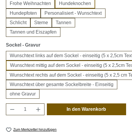
Frohe Weihnachten
Hundeknochen
Hundepfoten
Personalisiert - Wunschtext
Schlicht
Sterne
Tannen
Tannen und Eiszapfen
auswählen
Sockel - Gravur
Wunschtext links auf dem Sockel - einseitig (5 x 2,5cm Text
Wunschtext mittig auf dem Sockel - einseitig (5 x 2,5cm Tex
Wunschtext rechts auf dem Sockel - einseitig (5 x 2,5 cm Te
Wunschtext über gesamte Sockelbreite - Einseitig
ohne Gravur
Produkt Anzahl: Gib den gewünschten Wert e
In den Warenkorb
Zum Merkzettel hinzufügen