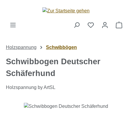
Zum Hauptinhalt springen
Ware
Holzspannung
Schwibbögen
Schwibbogen Deutscher
Schäferhund
Holzspannung by ArtSL
Bildergalerie überspringen