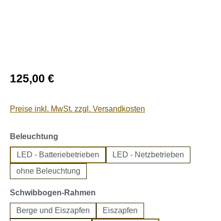
Regulärer Preis:
125,00 €
Preise inkl. MwSt. zzgl. Versandkosten
auswählen
Beleuchtung
LED - Batteriebetrieben
LED - Netzbetrieben
ohne Beleuchtung
auswählen
Schwibbogen-Rahmen
Berge und Eiszapfen
Eiszapfen