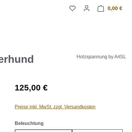
0,00 €
Ware
erhund
Holzspannung by ArtSL
Regulärer Preis:
125,00 €
Preise inkl. MwSt. zzgl. Versandkosten
auswählen
Beleuchtung