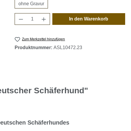
ohne Gravur
Produkt Anzahl: Gib den gewünschten 
In den Warenkorb
Zum Merkzettel hinzufügen
Produktnummer:
ASL10472.23
eutscher Schäferhund"
Deutschen Schäferhundes