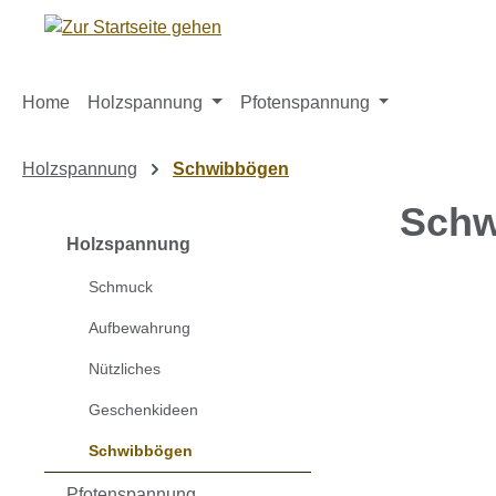
m Hauptinhalt springen
Zur Suche springen
Zur Hauptnavigation springen
Home
Holzspannung
Pfotenspannung
Holzspannung
Schwibbögen
Schw
Holzspannung
Schmuck
Bildergaleri
Aufbewahrung
Nützliches
Geschenkideen
Schwibbögen
Pfotenspannung