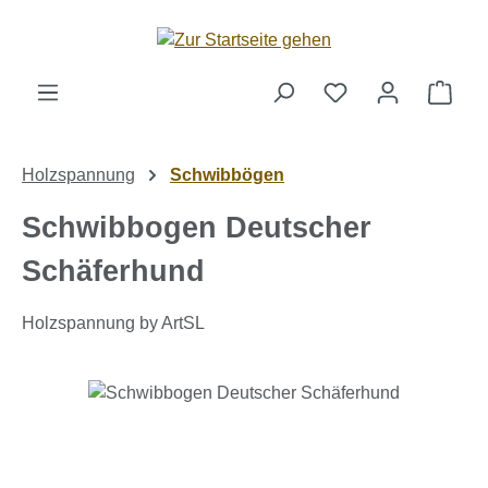
Zum Hauptinhalt springen
Ware
Holzspannung
Schwibbögen
Schwibbogen Deutscher
Schäferhund
Holzspannung by ArtSL
Bildergalerie überspringen