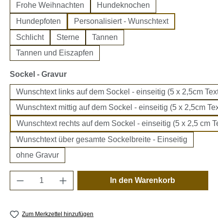
Frohe Weihnachten
Hundeknochen
Hundepfoten
Personalisiert - Wunschtext
Schlicht
Sterne
Tannen
Tannen und Eiszapfen
auswählen
Sockel - Gravur
Wunschtext links auf dem Sockel - einseitig (5 x 2,5cm Text
Wunschtext mittig auf dem Sockel - einseitig (5 x 2,5cm Tex
Wunschtext rechts auf dem Sockel - einseitig (5 x 2,5 cm Te
Wunschtext über gesamte Sockelbreite - Einseitig
ohne Gravur
Produkt Anzahl: Gib den gewünschten Wert e
In den Warenkorb
Zum Merkzettel hinzufügen