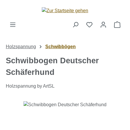
Zum Hauptinhalt springen
Ware
Holzspannung
Schwibbögen
Schwibbogen Deutscher
Schäferhund
Holzspannung by ArtSL
Bildergalerie überspringen