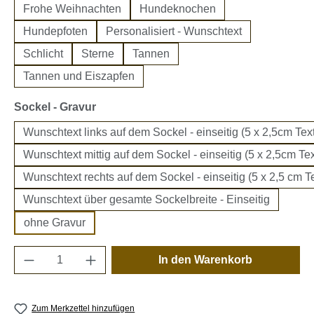
Frohe Weihnachten
Hundeknochen
Hundepfoten
Personalisiert - Wunschtext
Schlicht
Sterne
Tannen
Tannen und Eiszapfen
auswählen
Sockel - Gravur
Wunschtext links auf dem Sockel - einseitig (5 x 2,5cm Text
Wunschtext mittig auf dem Sockel - einseitig (5 x 2,5cm Tex
Wunschtext rechts auf dem Sockel - einseitig (5 x 2,5 cm Te
Wunschtext über gesamte Sockelbreite - Einseitig
ohne Gravur
Produkt Anzahl: Gib den gewünschten Wert e
In den Warenkorb
Zum Merkzettel hinzufügen