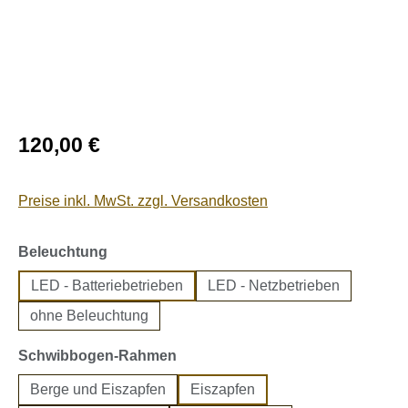
Regulärer Preis:
120,00 €
Preise inkl. MwSt. zzgl. Versandkosten
auswählen
Beleuchtung
LED - Batteriebetrieben
LED - Netzbetrieben
ohne Beleuchtung
auswählen
Schwibbogen-Rahmen
Berge und Eiszapfen
Eiszapfen